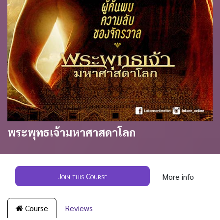
พระพุทธเจ้า​มหาศาสดา​โลก
Join this Course
More info
Course
Reviews