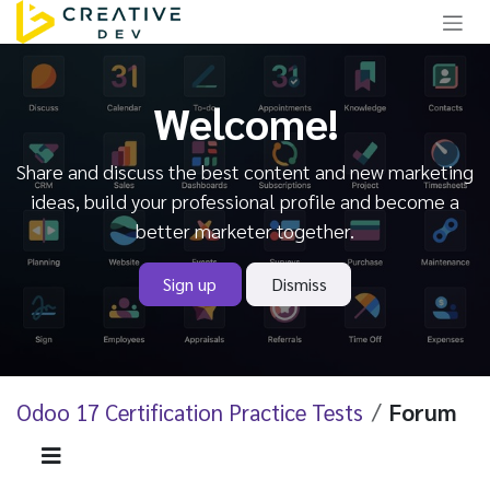
Skip to Content
Welcome!
Share and discuss the best content and new marketing
ideas, build your professional profile and become a
better marketer together.
Sign up
Dismiss
Odoo 17 Certification Practice Tests
Forum