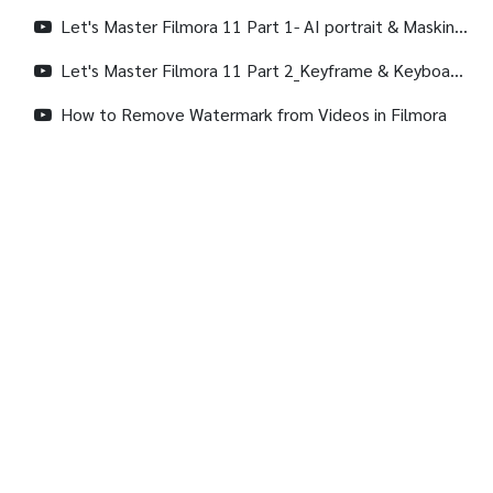
Let's Master Filmora 11 Part 1- AI portrait & Masking & Chroma Key & Motion Tracking _Episode 07
Let's Master Filmora 11 Part 2_Keyframe & Keyboard Shortcuts & Auto Beat Sync | Filmora Master Class
How to Remove Watermark from Videos in Filmora