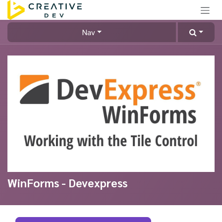
Skip to Content
Nav
WinForms - Devexpress