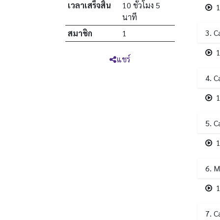
เวลาเสร็จสิ้น
10 ชั่วโมง 5
1
นาที
3. C
สมาชิก
1
1
แชร์
4. C
1
5. C
1
6. 
1
7. C