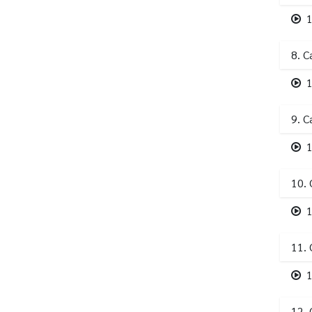
1
8. C
1
9. 
1
10. 
1
11. 
1
12.