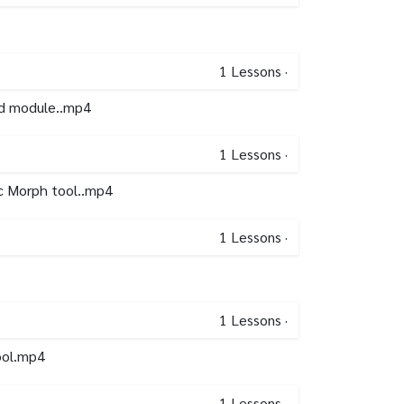
1
Lessons
·
sed module..mp4
1
Lessons
·
gic Morph tool..mp4
1
Lessons
·
1
Lessons
·
ool.mp4
1
Lessons
·