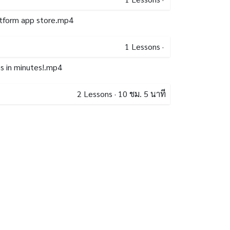
latform app store.mp4
1
Lessons
·
ns in minutes!.mp4
2
Lessons
·
10 ชม. 5 นาที